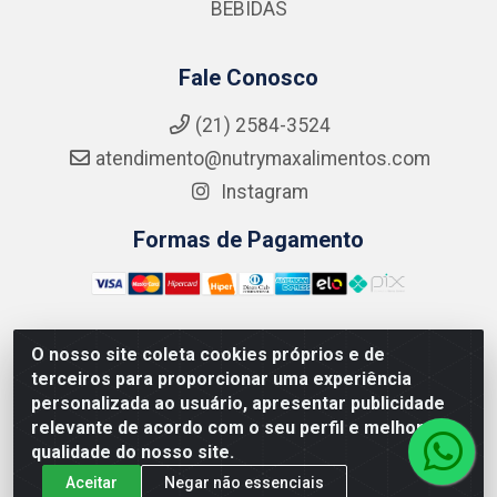
BEBIDAS
Fale Conosco
(21) 2584-3524
atendimento@nutrymaxalimentos.com
Instagram
Formas de Pagamento
O nosso site coleta cookies próprios e de
NUTRY MAX COMÉRCIO DE PRODUTOS ALIMENTICIOS
terceiros para proporcionar uma experiência
LTDA - RUA DO FEIJÃO, 721 PENHA CIRCULAR/RJ -
personalizada ao usuário, apresentar publicidade
CNPJ: 15.796.122/0001-03
relevante de acordo com o seu perfil e melhorar a
qualidade do nosso site.
Aceitar
Negar não essenciais