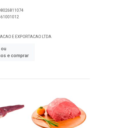
908026811074
5461001012
ACAO E EXPORTACAO LTDA
 ou
ços e comprar