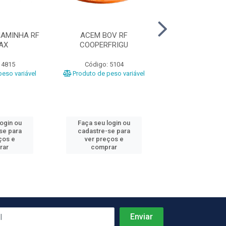
AMINHA RF
ACEM BOV RF
ACEM BOV RF 
AX
COOPERFRIGU
 4815
Código: 5104
Código: 31
eso variável
Produto de peso variável
Produto de peso
login ou
Faça seu login ou
Faça seu log
se para
cadastre-se para
cadastre-se 
ços e
ver preços e
ver preços
rar
comprar
comprar