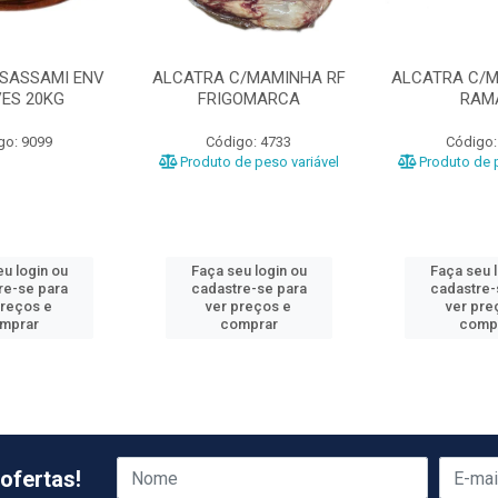
 SASSAMI ENV
ALCATRA C/MAMINHA RF
ALCATRA C/M
VES 20KG
FRIGOMARCA
RAM
go: 9099
Código: 4733
Código:
Produto de peso variável
Produto de p
u login ou
Faça seu login ou
Faça seu 
re-se para
cadastre-se para
cadastre-
preços e
ver preços e
ver pre
mprar
comprar
comp
ofertas!