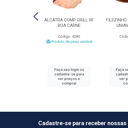
BOV RF FRIBEV
ALCATRA COMP GRILL RF
FILEZINHO
BOA CARNE
UNIA
ódigo: 3167
Código: 4285
Códi
o de peso variável
Produto de peso variável
 seu login ou
Faça seu login ou
Faça se
astre-se para
cadastre-se para
cadast
er preços e
ver preços e
ver 
comprar
comprar
co
Cadastre-se para receber nossas 