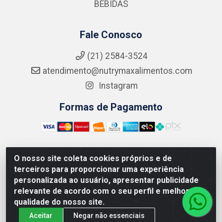
BEBIDAS
Fale Conosco
(21) 2584-3524
atendimento@nutrymaxalimentos.com
Instagram
Formas de Pagamento
O nosso site coleta cookies próprios e de
NUTRY MAX COMÉRCIO DE PRODUTOS ALIMENTICIOS
terceiros para proporcionar uma experiência
LTDA - RUA DO FEIJÃO, 721 PENHA CIRCULAR/RJ -
personalizada ao usuário, apresentar publicidade
CNPJ: 15.796.122/0001-03
relevante de acordo com o seu perfil e melhorar a
qualidade do nosso site.
Aceitar
Negar não essenciais