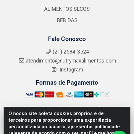
ALIMENTOS SECOS
BEBIDAS
Fale Conosco
(21) 2584-3524
atendimento@nutrymaxalimentos.com
Instagram
Formas de Pagamento
O nosso site coleta cookies próprios e de
NUTRY MAX COMÉRCIO DE PRODUTOS ALIMENTICIOS
terceiros para proporcionar uma experiência
LTDA - RUA DO FEIJÃO, 721 PENHA CIRCULAR/RJ -
personalizada ao usuário, apresentar publicidade
CNPJ: 15.796.122/0001-03
relevante de acordo com o seu perfil e melhorar a