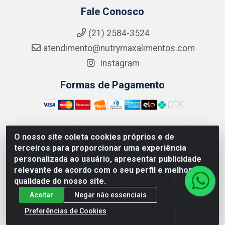
Fale Conosco
(21) 2584-3524
atendimento@nutrymaxalimentos.com
Instagram
Formas de Pagamento
O nosso site coleta cookies próprios e de
NUTRY MAX COMÉRCIO DE PRODUTOS ALIMENTICIOS
terceiros para proporcionar uma experiência
LTDA - RUA DO FEIJÃO, 721 PENHA CIRCULAR/RJ -
personalizada ao usuário, apresentar publicidade
CNPJ: 15.796.122/0001-03
relevante de acordo com o seu perfil e melhorar a
qualidade do nosso site.
Aceitar
Negar não essenciais
Preferências de Cookies