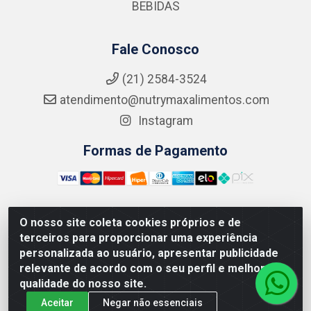
BEBIDAS
Fale Conosco
(21) 2584-3524
atendimento@nutrymaxalimentos.com
Instagram
Formas de Pagamento
O nosso site coleta cookies próprios e de
NUTRY MAX COMÉRCIO DE PRODUTOS ALIMENTICIOS
terceiros para proporcionar uma experiência
LTDA - RUA DO FEIJÃO, 721 PENHA CIRCULAR/RJ -
personalizada ao usuário, apresentar publicidade
CNPJ: 15.796.122/0001-03
relevante de acordo com o seu perfil e melhorar a
qualidade do nosso site.
Aceitar
Negar não essenciais