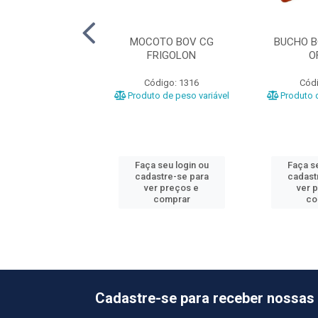
OV CG PANTANAL
MOCOTO BOV CG
BUCHO B
FRIGOLON
O
ódigo: 4056
Código: 1316
Códi
o de peso variável
Produto de peso variável
Produto d
 seu login ou
Faça seu login ou
Faça se
astre-se para
cadastre-se para
cadast
er preços e
ver preços e
ver 
comprar
comprar
co
Cadastre-se para receber nossas 