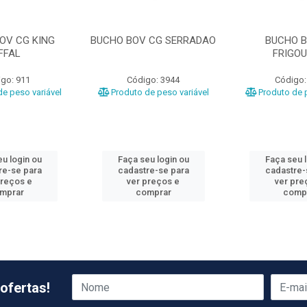
OV CG KING
BUCHO BOV CG SERRADAO
BUCHO B
FFAL
FRIGOU
go: 911
Código: 3944
Código:
e peso variável
Produto de peso variável
Produto de p
u login ou
Faça seu login ou
Faça seu 
re-se para
cadastre-se para
cadastre-
preços e
ver preços e
ver pre
mprar
comprar
comp
ofertas!