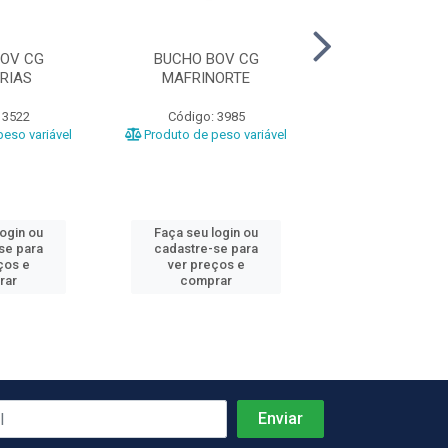
OV CG
BUCHO BOV CG
BUCHO BOV CG 
RIAS
MAFRINORTE
 3522
Código: 3985
Código: 40
eso variável
Produto de peso variável
Produto de peso
login ou
Faça seu login ou
Faça seu log
se para
cadastre-se para
cadastre-se 
ços e
ver preços e
ver preços
rar
comprar
comprar