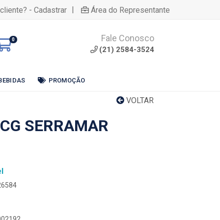
|
cliente? - Cadastrar
Área do Representante
Fale Conosco
0
(21) 2584-3524
BEBIDAS
PROMOÇÃO
VOLTAR
 CG SERRAMAR
l
26584
0002192