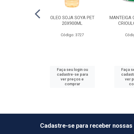
GODAO ELOGIATA
OLEO SOJA SOYA PET
MANTEIGA 
ET 4X5,1L
20X900ML
CRIOUL
ódigo: 3859
Código: 3727
Códi
 seu login ou
Faça seu login ou
Faça se
astre-se para
cadastre-se para
cadast
er preços e
ver preços e
ver 
comprar
comprar
co
Cadastre-se para receber nossas 