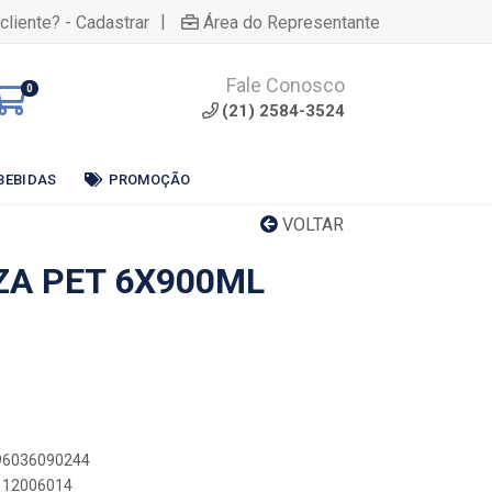
|
cliente? - Cadastrar
Área do Representante
Fale Conosco
0
(21) 2584-3524
BEBIDAS
PROMOÇÃO
VOLTAR
ZA PET 6X900ML
896036090244
5112006014