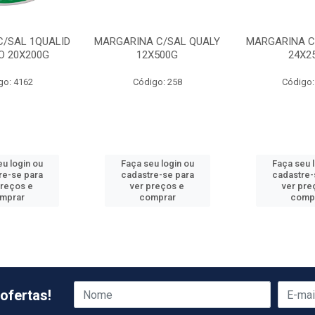
C/SAL 1QUALID
MARGARINA C/SAL QUALY
MARGARINA C
O 20X200G
12X500G
24X2
go: 4162
Código: 258
Código:
u login ou
Faça seu login ou
Faça seu 
re-se para
cadastre-se para
cadastre-
preços e
ver preços e
ver pre
mprar
comprar
comp
ofertas!