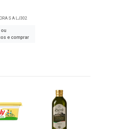
ORA S A LJ302
 ou
ços e comprar