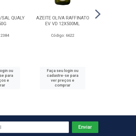
/SAL QUALY
AZEITE OLIVA RAFFINATO
OLEO ALGODAO 
50G
EV VD 12X500ML
PET 4X5,
 2384
Código: 6622
Código: 38
login ou
Faça seu login ou
Faça seu log
se para
cadastre-se para
cadastre-se 
ços e
ver preços e
ver preços
rar
comprar
comprar