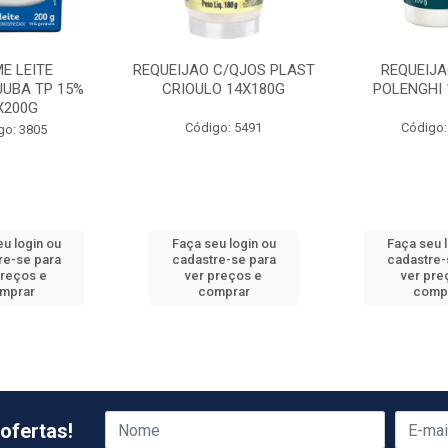
E LEITE
REQUEIJAO C/QJOS PLAST
REQUEIJA
JUBA TP 15%
CRIOULO 14X180G
POLENGHI 
X200G
Código: 5491
Código:
go: 3805
u login ou
Faça seu login ou
Faça seu 
re-se para
cadastre-se para
cadastre-
preços e
ver preços e
ver pre
mprar
comprar
comp
ofertas!