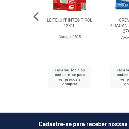
JO MUSSARELA
LEITE UHT INTEG TIROL
CREM
AL 6PC +-4KG
12X1L
PIRACAN
27
ódigo: 709
Código: 2825
Códi
o de peso variável
 seu login ou
Faça seu login ou
Faça se
astre-se para
cadastre-se para
cadast
er preços e
ver preços e
ver 
comprar
comprar
co
Cadastre-se para receber nossas 