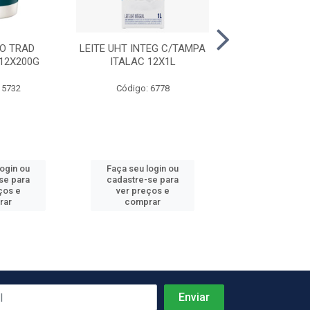
O TRAD
LEITE UHT INTEG C/TAMPA
QUEIJO MUSS
12X200G
ITALAC 12X1L
LITORAL 6PC
 5732
Código: 6778
Código: 7
Produto de peso
login ou
Faça seu login ou
Faça seu log
se para
cadastre-se para
cadastre-se 
ços e
ver preços e
ver preços
rar
comprar
comprar