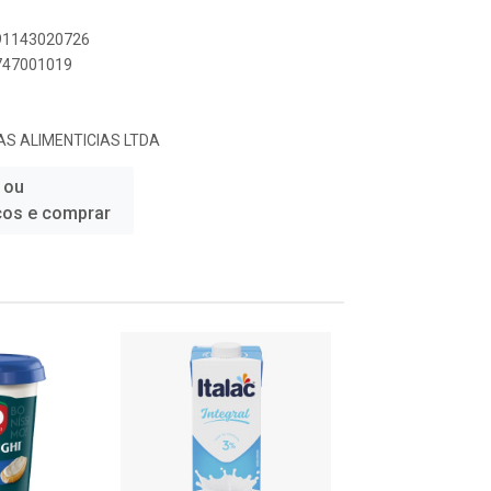
891143020726
5747001019
AS ALIMENTICIAS LTDA
 ou
ços e comprar