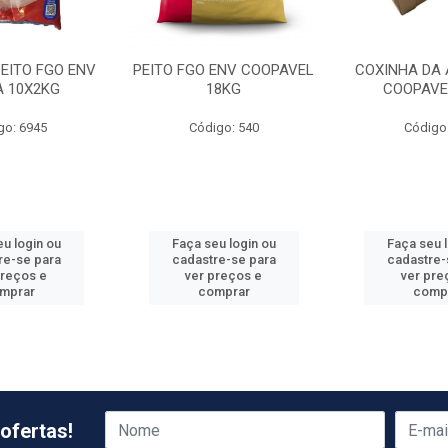
PEITO FGO ENV
PEITO FGO ENV COOPAVEL
COXINHA DA 
A 10X2KG
18KG
COOPAVE
go: 6945
Código: 540
Código
u login ou
Faça seu login ou
Faça seu 
re-se para
cadastre-se para
cadastre-
preços e
ver preços e
ver pre
mprar
comprar
comp
ofertas!