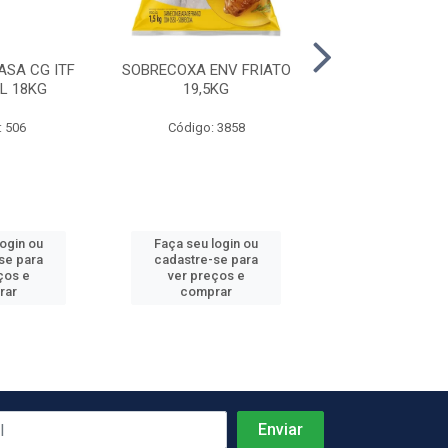
ASA CG ITF
SOBRECOXA ENV FRIATO
ASA FGO ENV JA
L 18KG
19,5KG
: 506
Código: 3858
Código: 4
login ou
Faça seu login ou
Faça seu log
se para
cadastre-se para
cadastre-se 
ços e
ver preços e
ver preços
rar
comprar
comprar