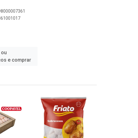
898000007361
7361001017
 ou
ços e comprar