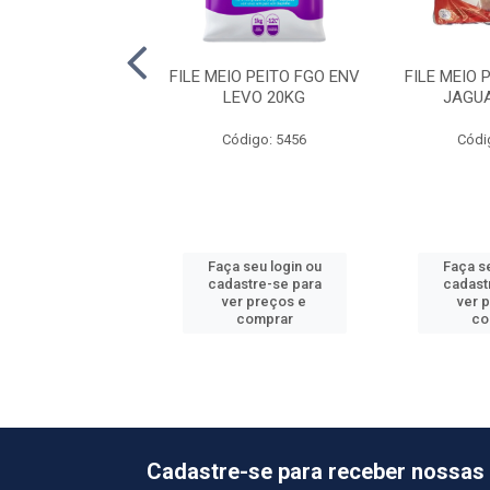
 ENV JAGUA 20KG
FILE MEIO PEITO FGO ENV
FILE MEIO 
LEVO 20KG
JAGU
ódigo: 405
Código: 5456
Códi
 seu login ou
Faça seu login ou
Faça se
astre-se para
cadastre-se para
cadast
er preços e
ver preços e
ver 
comprar
comprar
co
Cadastre-se para receber nossas 