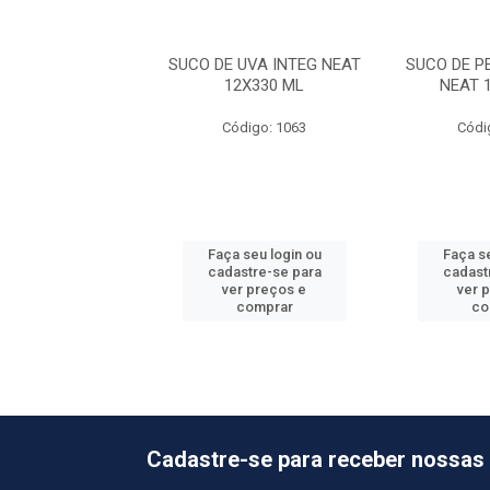
 PESSEGO INTEG
SUCO DE UVA INTEG NEAT
SUCO DE P
T 12X330ML
12X330 ML
NEAT 
ódigo: 1066
Código: 1063
Códi
 seu login ou
Faça seu login ou
Faça se
astre-se para
cadastre-se para
cadast
er preços e
ver preços e
ver 
comprar
comprar
co
Cadastre-se para receber nossas 