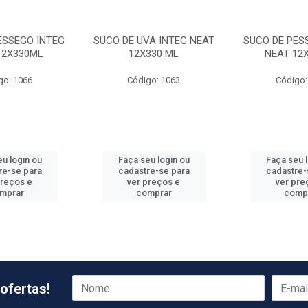
ESSEGO INTEG
SUCO DE UVA INTEG NEAT
SUCO DE PES
12X330ML
12X330 ML
NEAT 12
go: 1066
Código: 1063
Código:
u login ou
Faça seu login ou
Faça seu 
re-se para
cadastre-se para
cadastre-
preços e
ver preços e
ver pre
mprar
comprar
comp
ofertas!