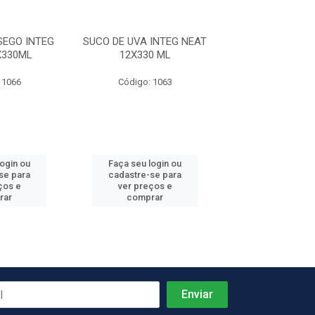
SEGO INTEG
SUCO DE UVA INTEG NEAT
SUCO DE PESSE
X330ML
12X330 ML
NEAT 12X3
 1066
Código: 1063
Código: 10
login ou
Faça seu login ou
Faça seu log
se para
cadastre-se para
cadastre-se 
ços e
ver preços e
ver preços
rar
comprar
comprar