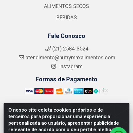
ALIMENTOS SECOS
BEBIDAS
Fale Conosco
(21) 2584-3524
atendimento@nutrymaxalimentos.com
Instagram
Formas de Pagamento
O nosso site coleta cookies próprios e de
NUTRY MAX COMÉRCIO DE PRODUTOS ALIMENTICIOS
terceiros para proporcionar uma experiência
LTDA - RUA DO FEIJÃO, 721 PENHA CIRCULAR/RJ -
personalizada ao usuário, apresentar publicidade
CNPJ: 15.796.122/0001-03
relevante de acordo com o seu perfil e melhorar a