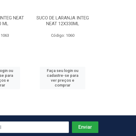
INTEG NEAT
SUCO DE LARANJA INTEG
SUCO DE UVA IN
0 ML
NEAT 12X330ML
12X330 
 1063
Código: 1060
Código: 10
login ou
Faça seu login ou
Faça seu log
se para
cadastre-se para
cadastre-se 
ços e
ver preços e
ver preços
rar
comprar
comprar