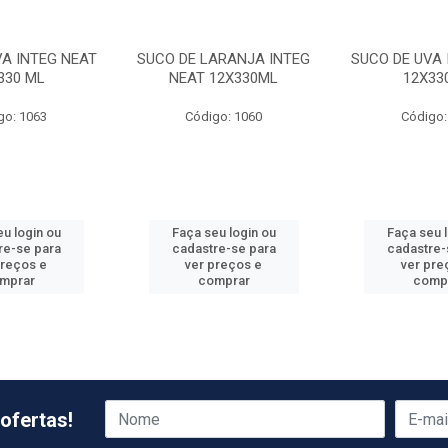
VA INTEG NEAT
SUCO DE LARANJA INTEG
SUCO DE UVA 
330 ML
NEAT 12X330ML
12X33
go: 1063
Código: 1060
Código:
u login ou
Faça seu login ou
Faça seu 
re-se para
cadastre-se para
cadastre-
preços e
ver preços e
ver pre
mprar
comprar
comp
ofertas!