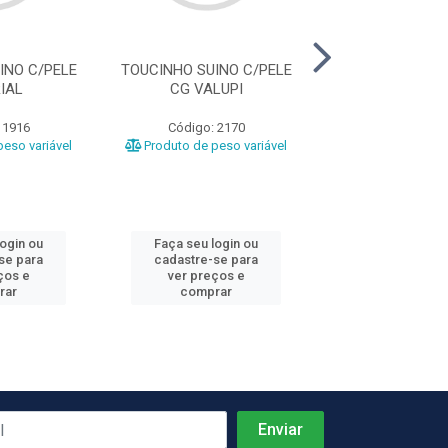
INO C/PELE
TOUCINHO SUINO C/PELE
TOUCINHO SUIN
IAL
CG VALUPI
CG PORK F
 1916
Código: 2170
Código: 22
eso variável
Produto de peso variável
Produto de peso
login ou
Faça seu login ou
Faça seu log
se para
cadastre-se para
cadastre-se 
ços e
ver preços e
ver preços
rar
comprar
comprar