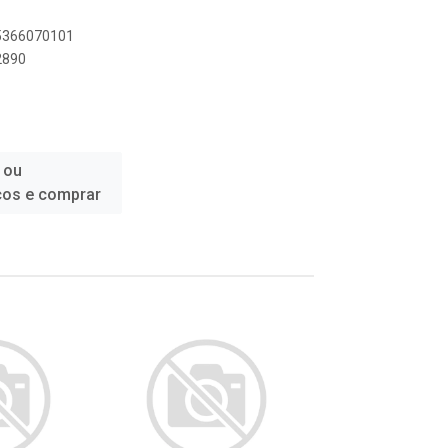
95366070101
2890
 ou
ços e comprar