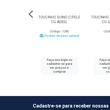
O SUINO C/PELE
TOUCINHO SUINO C/PELE
TOUCINHO 
PORK FOODS
CG ADEEL
CG 
ódigo: 2233
Código: 1280
Códi
o de peso variável
Produto de peso variável
 seu login ou
Faça seu login ou
Faça se
astre-se para
cadastre-se para
cadast
er preços e
ver preços e
ver 
comprar
comprar
co
Cadastre-se para receber nossas 