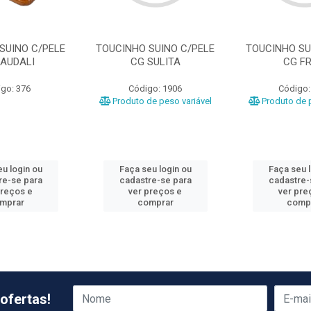
SUINO C/PELE
TOUCINHO SUINO C/PELE
TOUCINHO SU
SAUDALI
CG SULITA
CG FR
go: 376
Código: 1906
Código:
Produto de peso variável
Produto de p
u login ou
Faça seu login ou
Faça seu 
re-se para
cadastre-se para
cadastre-
preços e
ver preços e
ver pre
mprar
comprar
comp
ofertas!